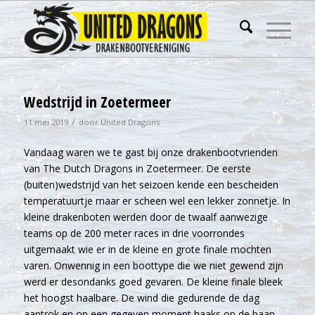
Wedstrijd in Zoetermeer
/
11 mei 2019
door
United Dragons
Vandaag waren we te gast bij onze drakenbootvrienden
van The Dutch Dragons in Zoetermeer. De eerste
(buiten)wedstrijd van het seizoen kende een bescheiden
temperatuurtje maar er scheen wel een lekker zonnetje. In
kleine drakenboten werden door de twaalf aanwezige
teams op de 200 meter races in drie voorrondes
uitgemaakt wie er in de kleine en grote finale mochten
varen. Onwennig in een boottype die we niet gewend zijn
werd er desondanks goed gevaren. De kleine finale bleek
het hoogst haalbare. De wind die gedurende de dag
aantrok en op een gegeven moment haaks op de baan