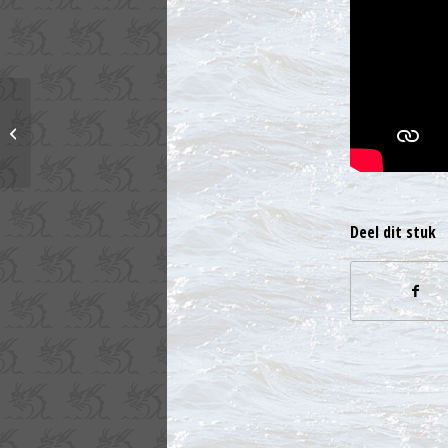
We mogen weer varen
met een volle boot
Deel dit stuk