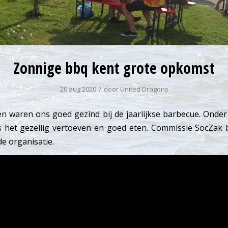
Zonnige bbq kent grote opkomst
/
20 aug 2020
door
United Dragons
 waren ons goed gezind bij de jaarlijkse barbecue. Onder
 het gezellig vertoeven en goed eten. Commissie SocZak
de organisatie.