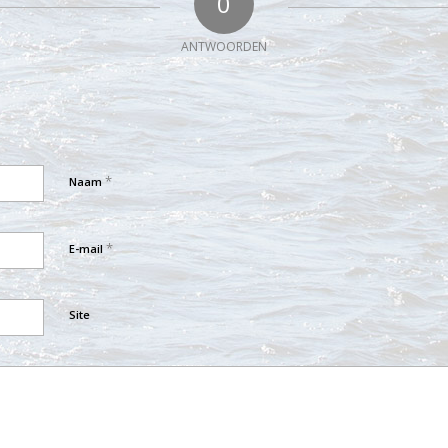
0
ANTWOORDEN
*
Naam
*
E-mail
Site