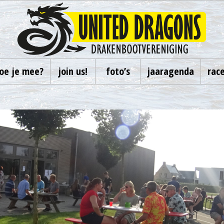
oe je mee?
join us!
foto’s
jaaragenda
rac