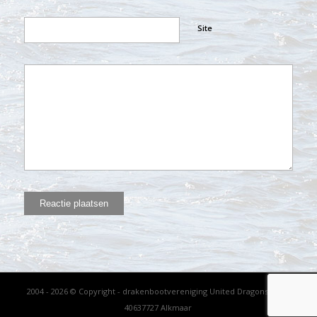
Site
2004 - 2026 © Copyright - drakenbootvereniging United Dragons - KVK
40637727 Alkmaar