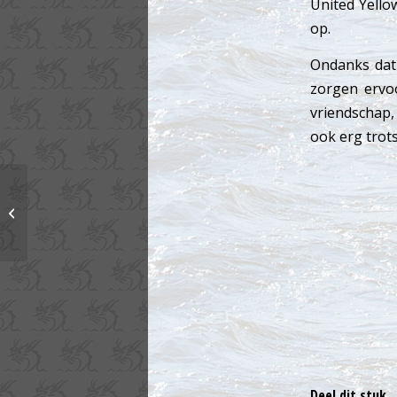
United Yellow
op.
Ondanks dat 
zorgen ervo
vriendschap,
ook erg trots
2017 is begonnen!
Deel dit stuk