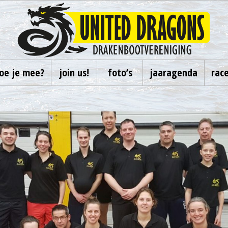
oe je mee?
join us!
foto’s
jaaragenda
rac