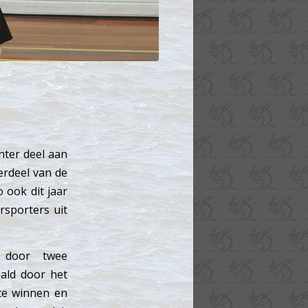
nter deel aan
erdeel van de
o ook dit jaar
sporters uit
d door twee
aald door het
 te winnen en