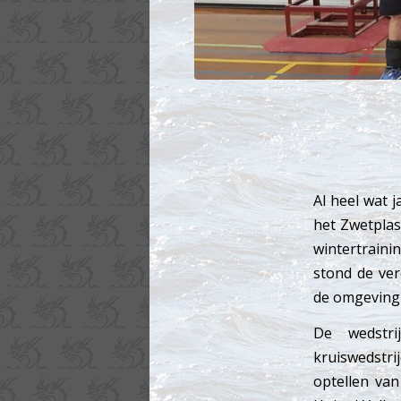
Al heel wat 
het Zwetplas
wintertrainin
stond de ve
de omgeving 
De wedstri
kruiswedstri
optellen van