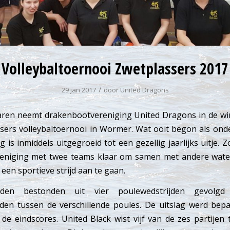
Volleybaltoernooi Zwetplassers 2017
/
29 jan 2017
door
United Dragons
jaren neemt drakenbootvereniging United Dragons in de wi
sers volleybaltoernooi in Wormer. Wat ooit begon als ond
g is inmiddels uitgegroeid tot een gezellig jaarlijks uitje. Z
reniging met twee teams klaar om samen met andere water
een sportieve strijd aan te gaan.
jden bestonden uit vier poulewedstrijden gevolg
jden tussen de verschillende poules. De uitslag werd bep
 de eindscores. United Black wist vijf van de zes partijen