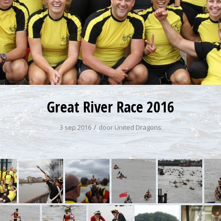
Great River Race 2016
/
3 sep 2016
door
United Dragons