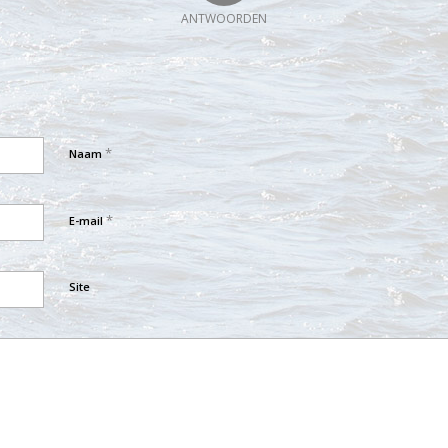
ANTWOORDEN
*
Naam
*
E-mail
Site