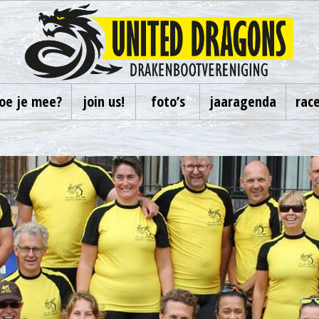
oe je mee?
join us!
foto’s
jaaragenda
rac