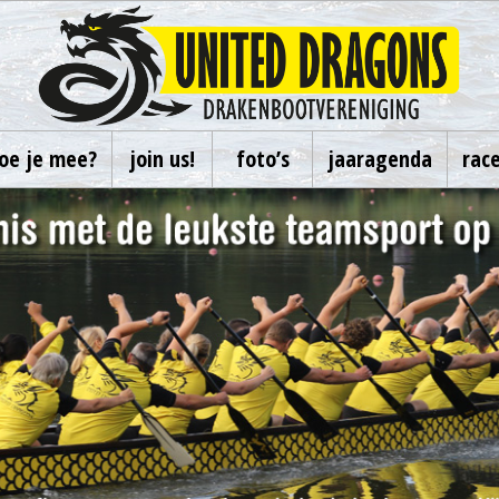
oe je mee?
join us!
foto’s
jaaragenda
rac