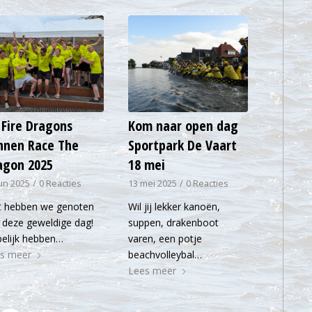
 Fire Dragons
Kom naar open dag
nnen Race The
Sportpark De Vaart
agon 2025
18 mei
jun 2025
/
0 Reacties
13 mei 2025
/
0 Reacties
 hebben we genoten
Wil jij lekker kanoën,
 deze geweldige dag!
suppen, drakenboot
elijk hebben…
varen, een potje
s meer
beachvolleybal…
Lees meer