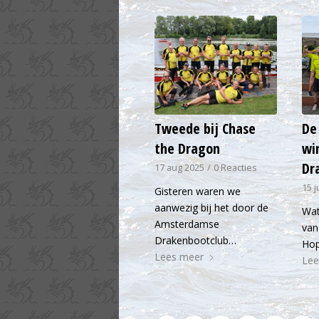
Tweede bij Chase
De
the Dragon
wi
Dr
17 aug 2025
/
0 Reacties
15 
Gisteren waren we
aanwezig bij het door de
Wat
Amsterdamse
van
Drakenbootclub…
Hop
Lees meer
Lee