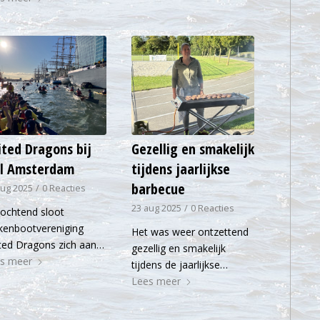
ited Dragons bij
Gezellig en smakelijk
il Amsterdam
tijdens jaarlijkse
barbecue
aug 2025
/
0 Reacties
23 aug 2025
/
0 Reacties
ochtend sloot
kenbootvereniging
Het was weer ontzettend
ted Dragons zich aan…
gezellig en smakelijk
s meer
tijdens de jaarlijkse…
Lees meer