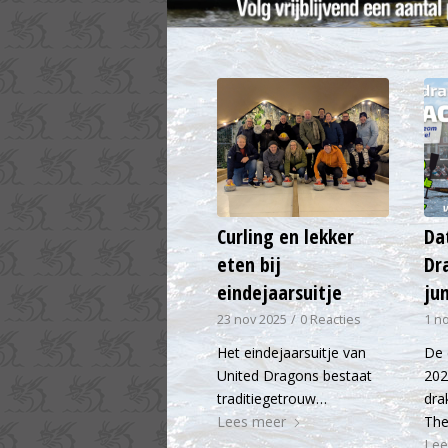
Curling en lekker
Da
eten bij
Dr
eindejaarsuitje
jun
23 nov 2025
/
0 Reacties
1 n
Het eindejaarsuitje van
De 
United Dragons bestaat
202
traditiegetrouw…
dra
Lees meer
Th
Lee