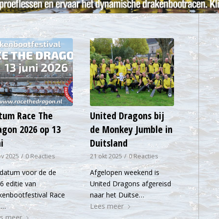
tum Race The
United Dragons bij
agon 2026 op 13
de Monkey Jumble in
i
Duitsland
ov 2025
/
0 Reacties
21 okt 2025
/
0 Reacties
datum voor de de
Afgelopen weekend is
6 editie van
United Dragons afgereisd
kenbootfestival Race
naar het Duitse…
e…
Lees meer
s meer