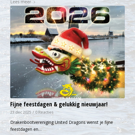
Lees meer
Fijne feestdagen & gelukkig nieuwjaar!
23 dec 2025
/
0 Reacties
Drakenbootvereniging United Dragons wenst je fijne
feestdagen en…