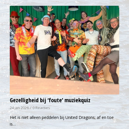
Gezelligheid bij ‘foute’ muziekquiz
24 jan 2026
/
0 Reacties
Het is niet alleen peddelen bij United Dragons; af en toe
is…