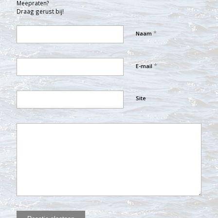
Meepraten?
Draag gerust bij!
*
Naam
*
E-mail
Site