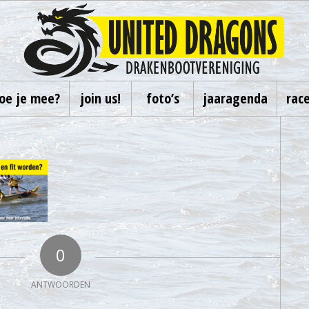
oe je mee?
join us!
foto’s
jaaragenda
rac
0
ANTWOORDEN