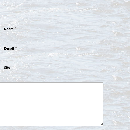
*
Naam
*
E-mail
Site