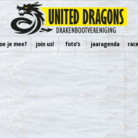
oe je mee?
join us!
foto’s
jaaragenda
rac