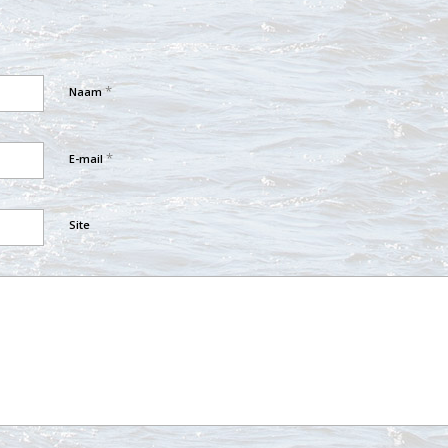
*
Naam
*
E-mail
Site