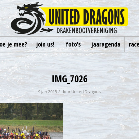
oe je mee?
join us!
foto’s
jaaragenda
rac
IMG_7026
/
9 jan 2015
door
United Dragons