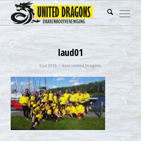
laud01
/
5 jul 2016
door
United Dragons