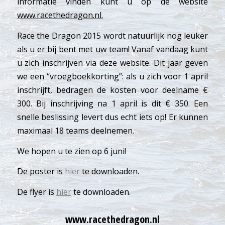
informatie vinden kunt u op de website
www.racethedragon.nl.
Race the Dragon 2015 wordt natuurlijk nog leuker
als u er bij bent met uw team! Vanaf vandaag kunt
u zich inschrijven via deze website. Dit jaar geven
we een “vroegboekkorting”: als u zich voor 1 april
inschrijft, bedragen de kosten voor deelname €
300. Bij inschrijving na 1 april is dit € 350. Een
snelle beslissing levert dus echt iets op! Er kunnen
maximaal 18 teams deelnemen.
We hopen u te zien op 6 juni!
De poster is
hier
te downloaden.
De flyer is
hier
te downloaden.
www.racethedragon.nl