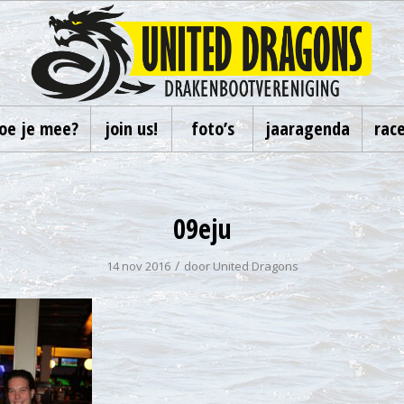
oe je mee?
join us!
foto’s
jaaragenda
rac
09eju
/
14 nov 2016
door
United Dragons