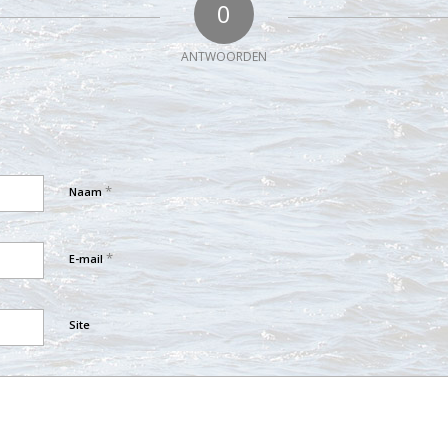
0
ANTWOORDEN
*
Naam
*
E-mail
Site