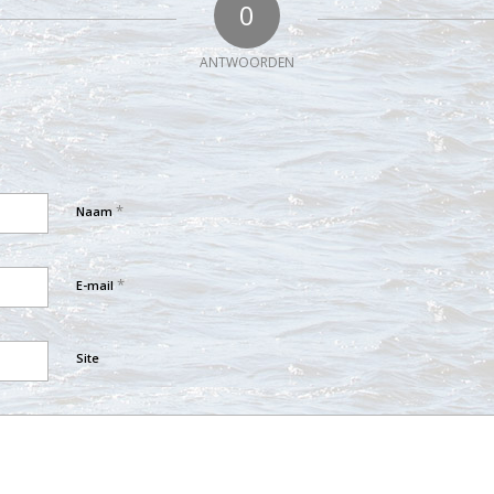
0
ANTWOORDEN
*
Naam
*
E-mail
Site