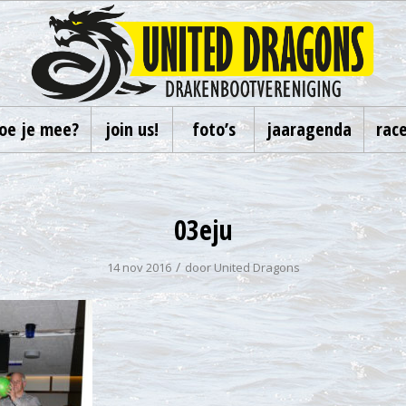
oe je mee?
join us!
foto’s
jaaragenda
rac
03eju
/
14 nov 2016
door
United Dragons