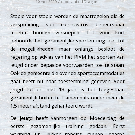
/
10 mei 2020
door
United Dragons
Stapje voor stapje worden de maatregelen die de
verspreiding van coronavirus beheersbaar
moeten houden versoepeld. Tot voor kort
behoorde het gezamenlijke sporten nog niet tot
de mogelijkheden, maar onlangs besloot de
regering op advies van het RIVM het sporten van
jeugd onder bepaalde voorwaarden toe te staan.
Ook de gemeente die over de sportaccommodaties
gaat heeft nu haar toestemming gegeven. Voor
jeugd tot en met 18 jaar is het toegestaan
gezamenlijk buiten te trainen mits onder meer de
1,5 meter afstand gehanteerd wordt.
De jeugd heeft vanmorgen op Moederdag de
eerste gezamenlijke training gedaan. Eerst
warming up, lekker rondjes rennen, daarna