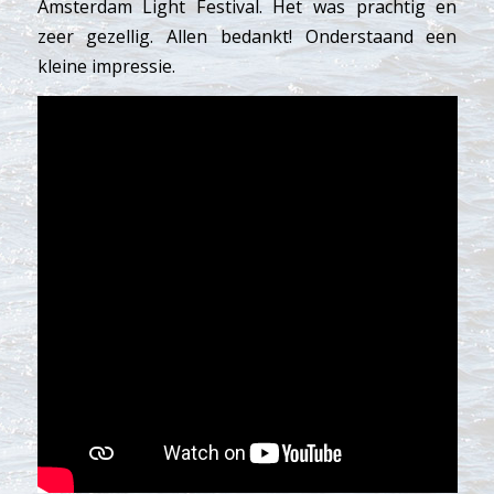
Amsterdam Light Festival. Het was prachtig en
zeer gezellig. Allen bedankt! Onderstaand een
kleine impressie.