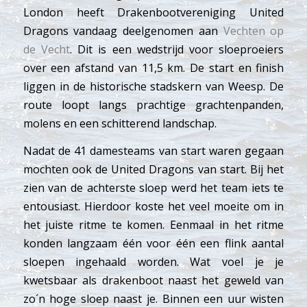
London heeft Drakenbootvereniging United
Dragons vandaag deelgenomen aan
Vechten op
de Vecht
. Dit is een wedstrijd voor sloeproeiers
over een afstand van 11,5 km. De start en finish
liggen in de historische stadskern van Weesp. De
route loopt langs prachtige grachtenpanden,
molens en een schitterend landschap.
Nadat de 41 damesteams van start waren gegaan
mochten ook de United Dragons van start. Bij het
zien van de achterste sloep werd het team iets te
entousiast. Hierdoor koste het veel moeite om in
het juiste ritme te komen. Eenmaal in het ritme
konden langzaam één voor één een flink aantal
sloepen ingehaald worden. Wat voel je je
kwetsbaar als drakenboot naast het geweld van
zo´n hoge sloep naast je. Binnen een uur wisten