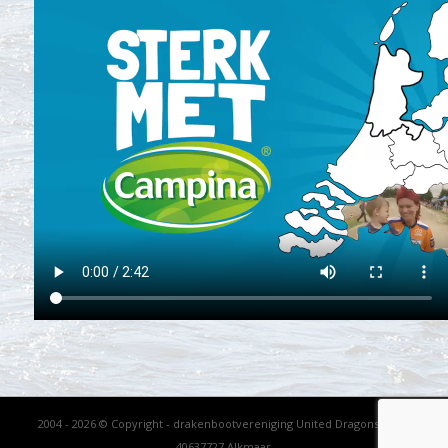
2004 - 2026 © Copyright - drakenbootvereniging United Dragons - KVK
40637727 Alkmaar