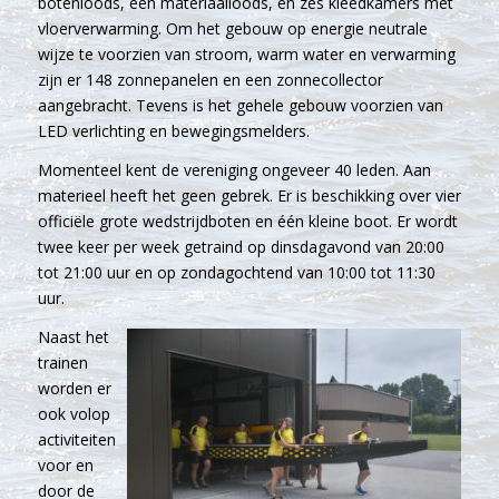
botenloods, een materiaalloods, en zes kleedkamers met
vloerverwarming. Om het gebouw op energie neutrale
wijze te voorzien van stroom, warm water en verwarming
zijn er 148 zonnepanelen en een zonnecollector
aangebracht. Tevens is het gehele gebouw voorzien van
LED verlichting en bewegingsmelders.
Momenteel kent de vereniging ongeveer 40 leden. Aan
materieel heeft het geen gebrek. Er is beschikking over vier
officiële grote wedstrijdboten en één kleine boot. Er wordt
twee keer per week getraind op dinsdagavond van 20:00
tot 21:00 uur en op zondagochtend van 10:00 tot 11:30
uur.
Naast het
trainen
worden er
ook volop
activiteiten
voor en
door de