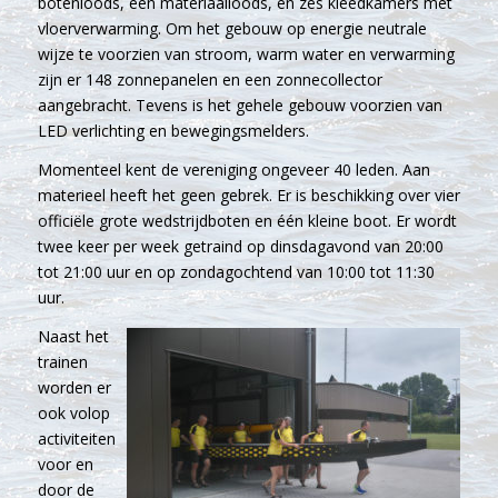
botenloods, een materiaalloods, en zes kleedkamers met
vloerverwarming. Om het gebouw op energie neutrale
wijze te voorzien van stroom, warm water en verwarming
zijn er 148 zonnepanelen en een zonnecollector
aangebracht. Tevens is het gehele gebouw voorzien van
LED verlichting en bewegingsmelders.
Momenteel kent de vereniging ongeveer 40 leden. Aan
materieel heeft het geen gebrek. Er is beschikking over vier
officiële grote wedstrijdboten en één kleine boot. Er wordt
twee keer per week getraind op dinsdagavond van 20:00
tot 21:00 uur en op zondagochtend van 10:00 tot 11:30
uur.
Naast het
trainen
worden er
ook volop
activiteiten
voor en
door de