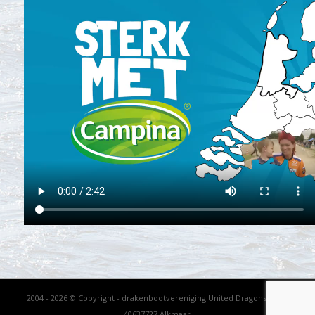
2004 - 2026 © Copyright - drakenbootvereniging United Dragons - KVK
40637727 Alkmaar