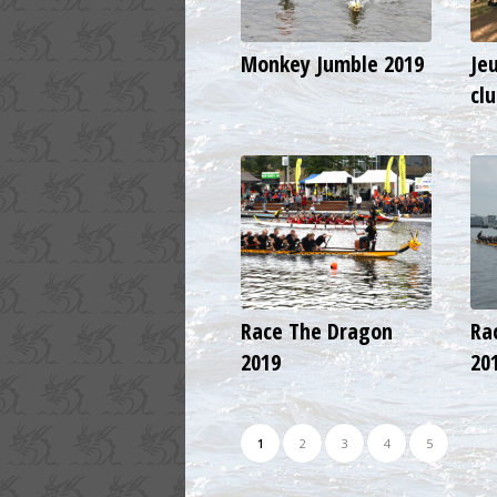
Monkey Jumble 2019
Je
cl
Race The Dragon
Ra
2019
20
1
2
3
4
5