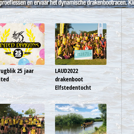
rugblik 25 jaar
LAUD2022
ited
drakenboot
Elfstedentocht