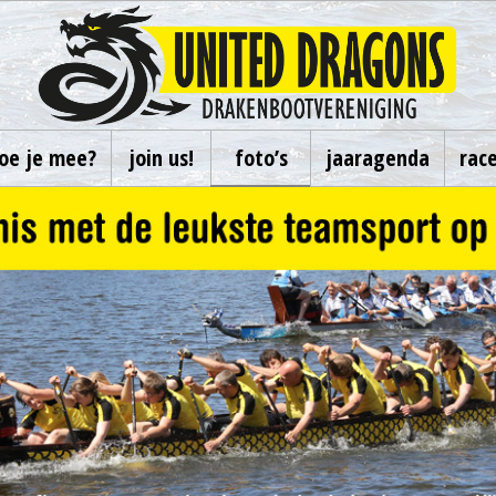
oe je mee?
join us!
foto’s
jaaragenda
rac