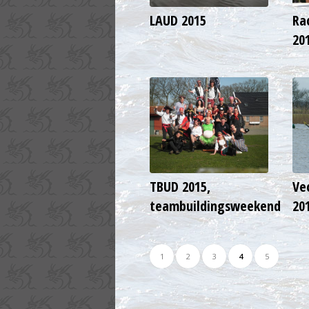
LAUD 2015
Ra
20
TBUD 2015,
Ve
teambuildingsweekend
20
1
2
3
4
5