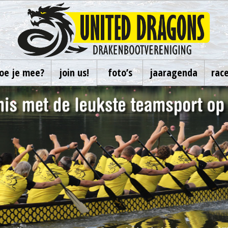
oe je mee?
join us!
foto’s
jaaragenda
rac