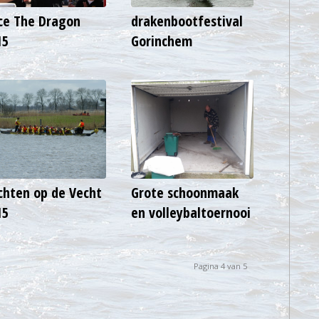
ce The Dragon
drakenbootfestival
15
Gorinchem
chten op de Vecht
Grote schoonmaak
15
en volleybaltoernooi
Pagina 4 van 5