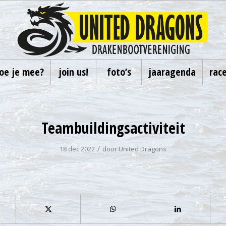
oe je mee?
join us!
foto’s
jaaragenda
rac
Teambuildingsactiviteit
/
18 dec 2022
door
United Dragons