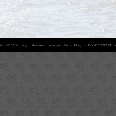
004 - 2026 © Copyright - drakenbootvereniging United Dragons - KVK 40637727 Alkma