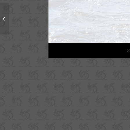
Nieuwjaarsborrel
2