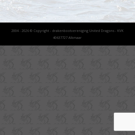
2004 - 2026 © Copyright - drakenbootvereniging United Dragons - KVK
40637727 Alkmaar