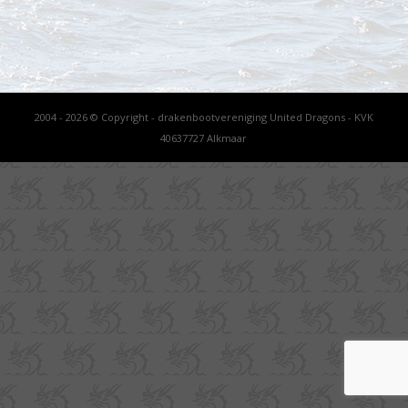
2004 - 2026 © Copyright - drakenbootvereniging United Dragons - KVK
40637727 Alkmaar